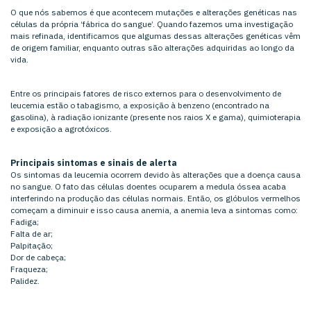
O que nós sabemos é que acontecem mutações e alterações genéticas nas
células da própria ‘fábrica do sangue’. Quando fazemos uma investigação
mais refinada, identificamos que algumas dessas alterações genéticas vêm
de origem familiar, enquanto outras são alterações adquiridas ao longo da
vida.
Entre os principais fatores de risco externos para o desenvolvimento de
leucemia estão o tabagismo, a exposição à benzeno (encontrado na
gasolina), à radiação ionizante (presente nos raios X e gama), quimioterapia
e exposição a agrotóxicos.
Principais sintomas e sinais de alerta
Os sintomas da leucemia ocorrem devido às alterações que a doença causa
no sangue. O fato das células doentes ocuparem a medula óssea acaba
interferindo na produção das células normais. Então, os glóbulos vermelhos
começam a diminuir e isso causa anemia, a anemia leva a sintomas como:
Fadiga;
Falta de ar;
Palpitação;
Dor de cabeça;
Fraqueza;
Palidez.