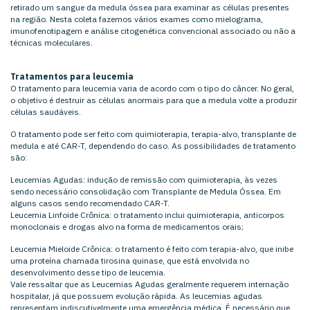
retirado um sangue da medula óssea para examinar as células presentes
na região. Nesta coleta fazemos vários exames como mielograma,
imunofenotipagem e análise citogenética convencional associado ou não a
técnicas moleculares.
Tratamentos para leucemia
O tratamento para leucemia varia de acordo com o tipo do câncer. No geral,
o objetivo é destruir as células anormais para que a medula volte a produzir
células saudáveis.
O tratamento pode ser feito com quimioterapia, terapia-alvo, transplante de
medula e até CAR-T, dependendo do caso. As possibilidades de tratamento
são:
Leucemias Agudas: indução de remissão com quimioterapia, às vezes
sendo necessário consolidação com Transplante de Medula Óssea. Em
alguns casos sendo recomendado CAR-T.
Leucemia Linfoide Crônica: o tratamento inclui quimioterapia, anticorpos
monoclonais e drogas alvo na forma de medicamentos orais;
Leucemia Mieloide Crônica: o tratamento é feito com terapia-alvo, que inibe
uma proteína chamada tirosina quinase, que está envolvida no
desenvolvimento desse tipo de leucemia.
Vale ressaltar que as Leucemias Agudas geralmente requerem internação
hospitalar, já que possuem evolução rápida. As leucemias agudas
representam indiscutivelmente uma emergência médica. É necessário que