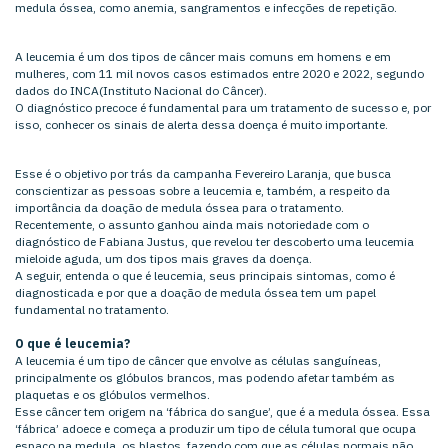
medula óssea, como anemia, sangramentos e infecções de repetição.
A leucemia é um dos tipos de câncer mais comuns em homens e em
mulheres, com 11 mil novos casos estimados entre 2020 e 2022, segundo
dados do INCA(Instituto Nacional do Câncer).
O diagnóstico precoce é fundamental para um tratamento de sucesso e, por
isso, conhecer os sinais de alerta dessa doença é muito importante.
Esse é o objetivo por trás da campanha Fevereiro Laranja, que busca
conscientizar as pessoas sobre a leucemia e, também, a respeito da
importância da doação de medula óssea para o tratamento.
Recentemente, o assunto ganhou ainda mais notoriedade com o
diagnóstico de Fabiana Justus, que revelou ter descoberto uma leucemia
mieloide aguda, um dos tipos mais graves da doença.
A seguir, entenda o que é leucemia, seus principais sintomas, como é
diagnosticada e por que a doação de medula óssea tem um papel
fundamental no tratamento.
O que é leucemia?
A leucemia é um tipo de câncer que envolve as células sanguíneas,
principalmente os glóbulos brancos, mas podendo afetar também as
plaquetas e os glóbulos vermelhos.
Esse câncer tem origem na ‘fábrica do sangue’, que é a medula óssea. Essa
‘fábrica’ adoece e começa a produzir um tipo de célula tumoral que ocupa
espaço na medula, os blastos, fazendo com que as células normais não