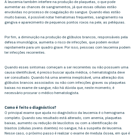
A leucemia também interfere na produção de plaquetas, o que pode
aumentar as chances de sangramentos, já que essas células estão
envolvidas no processo de coagulação do sangue. Quando elas estão
muito baixas, é possível notar hematomas frequentes, sangramento na
gengiva e aparecimento de pequenos pontos roxos na pele, as petéquias.
Por fim, a diminuição na produção de glóbulos brancos, responsáveis pela
defesa imunológica, aumenta o risco de infecções, que podem evoluir
rapidamente para um quadro grave. Por isso, pessoas com leucemia podem
ter infecções recorrentes.
Quando esses sintomas começam a ser recorrentes ou não possuem uma
causa identificável, é preciso buscar ajuda médica, o hematologista deve
ser consultado. Quando há uma anemia inexplicável, uma alteração dos
glóbulos brancos associados ou não com infecções graves ou plaquetas
baixas no exame de sangue, não há dúvida que, neste momento, é
necessário procurar o médico hematologista.
Como é feito o diagnóstico?
O principal exame que ajuda no diagnóstico da leucemia é o hemograma
completo. Quando seu resultado está alterado, com anemia, plaquetas
baixas, aumento ou redução de leucócitos ou com a identificação de
blastos (células jovens doentes) no sangue, há a suspeita de leucemia.
Nesse caso, o próximo passo é realizar o exame de medula óssea, em que é