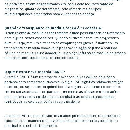
os pacientes sejam hospitalizados em locais com recursos tanto de
diagnóstico, quanto de tratamento, com verdadeiras equipes
multidisciplinares preparadas para cuidar dessa doença.
Quando o transplante de medula óssea é necessário?
O transplante de medula óssea também é uma possibilidade de tratamento
para alguns casos específicos. Quando a leucemia tem um prognóstico
ruim, ou seja, tem um alto risco de complicações graves, é indicado um
transplante de medula óssea, que pode ser halogênico [feito a partir de
células da medula de um doador] ou autólogo [células da medula do próprio
transplantado], dependendo do tipo de doença .
O que é esta nova terapia CAR-T?
A terapia CAR-T é um tratamento inovador que usa células do próprio
paciente para combater a leucemia. A sigla CAR significa "chimeric antigen
receptor", ou seja, receptor quimérico de antígeno. O tratamento consiste
em: Extrair as células T do paciente , modificar as células em laboratório
para que elas possam identificar e combater as células cancerígenas ,
reintroduzir as células modificadas no paciente
A terapia CAR-T tem mostrado resultados promissores no tratamento da
leucemia, principalmente na LLA mas ainda existem muitos desafios, o
principal é o custo do tratamento.