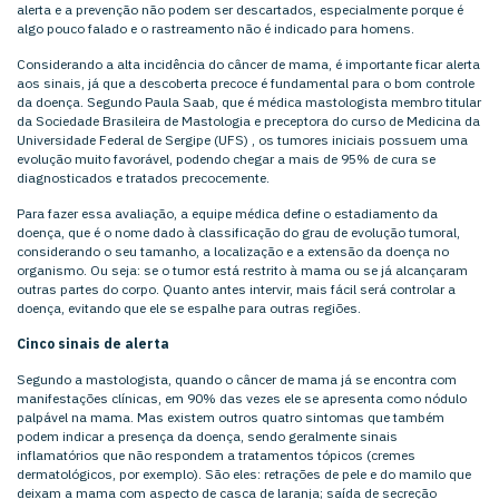
alerta e a prevenção não podem ser descartados, especialmente porque é
algo pouco falado e o rastreamento não é indicado para homens.
Considerando a alta incidência do câncer de mama, é importante ficar alerta
aos sinais, já que a descoberta precoce é fundamental para o bom controle
da doença. Segundo Paula Saab, que é médica mastologista membro titular
da Sociedade Brasileira de Mastologia e preceptora do curso de Medicina da
Universidade Federal de Sergipe (UFS) , os tumores iniciais possuem uma
evolução muito favorável, podendo chegar a mais de 95% de cura se
diagnosticados e tratados precocemente.
Para fazer essa avaliação, a equipe médica define o estadiamento da
doença, que é o nome dado à classificação do grau de evolução tumoral,
considerando o seu tamanho, a localização e a extensão da doença no
organismo. Ou seja: se o tumor está restrito à mama ou se já alcançaram
outras partes do corpo. Quanto antes intervir, mais fácil será controlar a
doença, evitando que ele se espalhe para outras regiões.
Cinco sinais de alerta
Segundo a mastologista, quando o câncer de mama já se encontra com
manifestações clínicas, em 90% das vezes ele se apresenta como nódulo
palpável na mama. Mas existem outros quatro sintomas que também
podem indicar a presença da doença, sendo geralmente sinais
inflamatórios que não respondem a tratamentos tópicos (cremes
dermatológicos, por exemplo). São eles: retrações de pele e do mamilo que
deixam a mama com aspecto de casca de laranja; saída de secreção