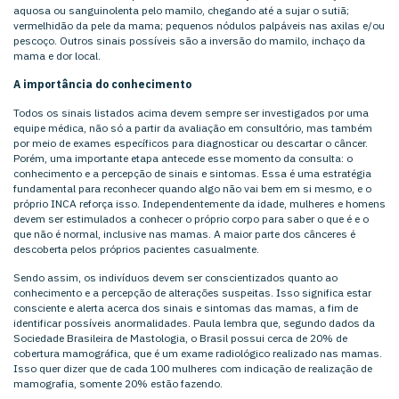
aquosa ou sanguinolenta pelo mamilo, chegando até a sujar o sutiã;
vermelhidão da pele da mama; pequenos nódulos palpáveis nas axilas e/ou
pescoço. Outros sinais possíveis são a inversão do mamilo, inchaço da
mama e dor local.
A importância do conhecimento
Todos os sinais listados acima devem sempre ser investigados por uma
equipe médica, não só a partir da avaliação em consultório, mas também
por meio de exames específicos para diagnosticar ou descartar o câncer.
Porém, uma importante etapa antecede esse momento da consulta: o
conhecimento e a percepção de sinais e sintomas. Essa é uma estratégia
fundamental para reconhecer quando algo não vai bem em si mesmo, e o
próprio INCA reforça isso. Independentemente da idade, mulheres e homens
devem ser estimulados a conhecer o próprio corpo para saber o que é e o
que não é normal, inclusive nas mamas. A maior parte dos cânceres é
descoberta pelos próprios pacientes casualmente.
Sendo assim, os indivíduos devem ser conscientizados quanto ao
conhecimento e a percepção de alterações suspeitas. Isso significa estar
consciente e alerta acerca dos sinais e sintomas das mamas, a fim de
identificar possíveis anormalidades. Paula lembra que, segundo dados da
Sociedade Brasileira de Mastologia, o Brasil possui cerca de 20% de
cobertura mamográfica, que é um exame radiológico realizado nas mamas.
Isso quer dizer que de cada 100 mulheres com indicação de realização de
mamografia, somente 20% estão fazendo.