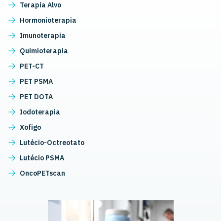
Terapia Alvo
Hormonioterapia
Imunoterapia
Quimioterapia
PET-CT
PET PSMA
PET DOTA
Iodoterapia
Xofigo
Lutécio-Octreotato
Lutécio PSMA
OncoPETscan